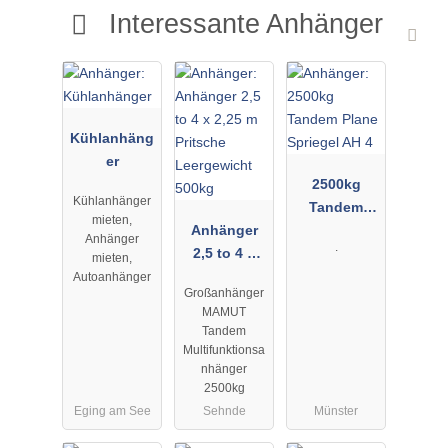
Interessante Anhänger
Kühlanhäng
er
2500kg
Kühlanhänger
Tandem
mieten,
Anhänger
Plane
Anhänger
.
2,5 to 4 x
Spriegel AH
mieten,
2,25 m
4
Autoanhänger
Großanhänger
Pritsche
MAMUT
Leergewicht
Tandem
500kg
Multifunktionsa
nhänger
2500kg
Eging am See
Sehnde
Münster