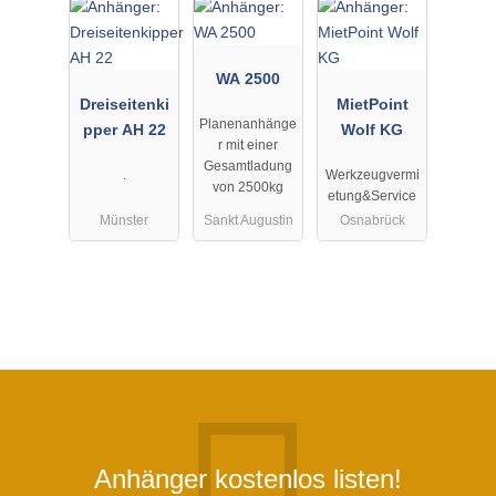
WA 2500
Dreiseitenki
MietPoint
Planenanhänge
pper AH 22
Wolf KG
r mit einer
Gesamtladung
.
Werkzeugvermi
von 2500kg
etung&Service
Münster
Sankt Augustin
Osnabrück
Anhänger kostenlos listen!