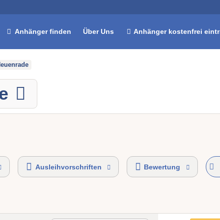
Anhänger finden
Über Uns
Anhänger kostenfrei eint
euenrade
e
Ausleihvorschriften
Bewertung