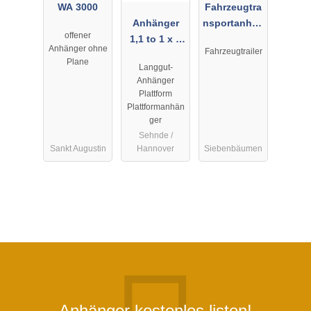
WA 3000
Fahrzeugtra
Anhänger
nsportanhän
offener
1,1 to 1 x 4
ger
Anhänger ohne
Fahrzeugtrailer
m
Plane
Langgut-
Anhänger
Plattform
Plattformanhän
ger
Sehnde /
Sankt Augustin
Hannover
Siebenbäumen
Anhänger kostenlos listen!