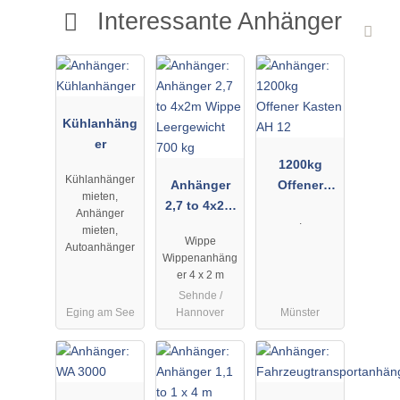
Interessante Anhänger
Kühlanhäng
er
1200kg
Kühlanhänger
Anhänger
Offener
mieten,
2,7 to 4x2m
Kasten AH
Anhänger
.
Wippe
12
mieten,
Wippe
Leergewicht
Autoanhänger
Wippenanhäng
700 kg
er 4 x 2 m
Sehnde /
Eging am See
Hannover
Münster