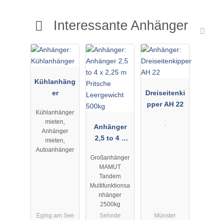
Interessante Anhänger
Kühlanhäng
er
Dreiseitenki
pper AH 22
Kühlanhänger
mieten,
.
Anhänger
Anhänger
2,5 to 4 x
mieten,
2,25 m
Autoanhänger
Großanhänger
Pritsche
MAMUT
Leergewicht
Tandem
500kg
Multifunktionsa
nhänger
2500kg
Eging am See
Sehnde
Münster