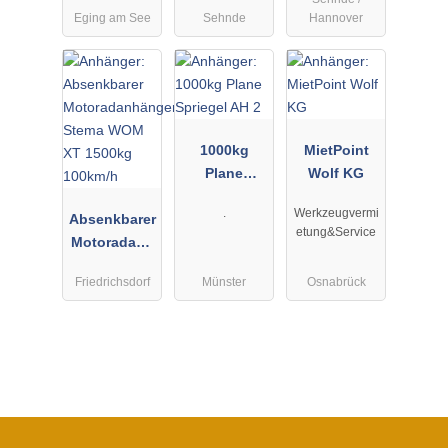
Eging am See
Sehnde
Hannover
1000kg
MietPoint
Plane
Wolf KG
Spriegel AH
.
Werkzeugvermi
Absenkbarer
2
etung&Service
Motoradanh
änger Stema
Friedrichsdorf
Münster
Osnabrück
WOM XT
1500kg
100km/h