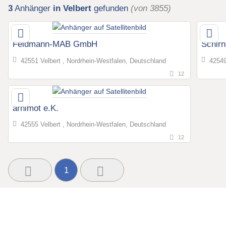
3
Anhänger
in Velbert
gefunden
(von 3855)
Feldmann-MAB GmbH
Schir
42551 Velbert , Nordrhein-Westfalen, Deutschland
42549
12
arnimot e.K.
42555 Velbert , Nordrhein-Westfalen, Deutschland
12
1