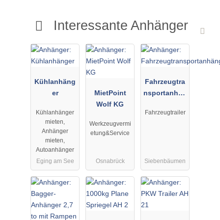
Interessante Anhänger
Kühlanhäng
Fahrzeugtra
er
MietPoint
nsportanhän
Wolf KG
ger
Kühlanhänger
Fahrzeugtrailer
mieten,
Werkzeugvermi
Anhänger
etung&Service
mieten,
Autoanhänger
Eging am See
Osnabrück
Siebenbäumen