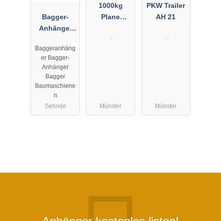
1000kg
PKW Trailer
Bagger-
Plane
AH 21
Anhänger
Spriegel AH
.
.
2,7 to mit
2
Baggeranhäng
Rampen
er Bagger-
Anhänger
Bagger
Baumaschiene
n
Sehnde
Münster
Münster