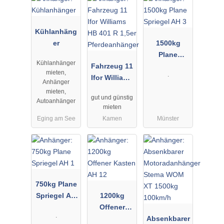
Kühlanhäng
er
1500kg
Plane
Kühlanhänger
Fahrzeug 11
Spriegel AH
mieten,
.
Ifor Williams
3
Anhänger
HB 401 R
mieten,
gut und günstig
1,5er
Autoanhänger
mieten
Pferdeanhän
Eging am See
Kamen
Münster
ger
750kg Plane
Spriegel AH
1200kg
1
Offener
.
Kasten AH
Absenkbarer