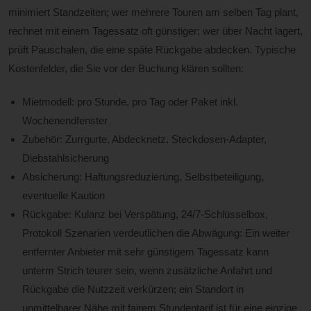
minimiert Standzeiten; wer mehrere Touren am selben Tag plant,
rechnet mit einem Tagessatz oft günstiger; wer über Nacht lagert,
prüft Pauschalen, die eine späte Rückgabe abdecken. Typische
Kostenfelder, die Sie vor der Buchung klären sollten:
Mietmodell: pro Stunde, pro Tag oder Paket inkl.
Wochenendfenster
Zubehör: Zurrgurte, Abdecknetz, Steckdosen-Adapter,
Diebstahlsicherung
Absicherung: Haftungsreduzierung, Selbstbeteiligung,
eventuelle Kaution
Rückgabe: Kulanz bei Verspätung, 24/7-Schlüsselbox,
Protokoll Szenarien verdeutlichen die Abwägung: Ein weiter
entfernter Anbieter mit sehr günstigem Tagessatz kann
unterm Strich teurer sein, wenn zusätzliche Anfahrt und
Rückgabe die Nutzzeit verkürzen; ein Standort in
unmittelbarer Nähe mit fairem Stundentarif ist für eine einzige