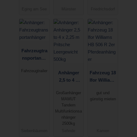
Motoradanh
Eging am See
Münster
Friedrichsdorf
änger Stema
WOM XT
1500kg
100km/h
Fahrzeugtra
nsportanhä
nger
Fahrzeugtrailer
Anhänger
Fahrzeug 18
2,5 to 4 x
Ifor Williams
2,25 m
HB 506 R
Großanhänger
gut und
Pritsche
2er
MAMUT
günstig mieten
Leergewicht
Pferdeanhä
Tandem
500kg
nger
Multifunktionsa
nhänger
2500kg
Siebenbäumen
Sehnde
Kamen