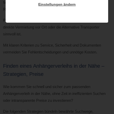
finden“, inklusive Vergleich von Suchwegen, realistischen
Einstellungen ändern
Radius-Konzepten, Buchungslogiken und Preisstrukturen.
Praxisbeispiele zeigen, wann Online-Buchung rund um die Uhr,
direkte Vermietung vor Ort oder die Alternative Transporter
sinnvoll ist.
Mit klaren Kriterien zu Service, Sicherheit und Dokumenten
vermeiden Sie Fehlentscheidungen und unnötige Kosten.
Finden eines Anhängerverleihs in der Nähe –
Strategien, Preise
Wie kommen Sie schnell und sicher zum passenden
Anhängerverleih in der Nähe, ohne Zeit in ineffizienten Suchen
oder intransparente Preise zu investieren?
Die folgenden Strategien bündeln bewährte Suchwege,