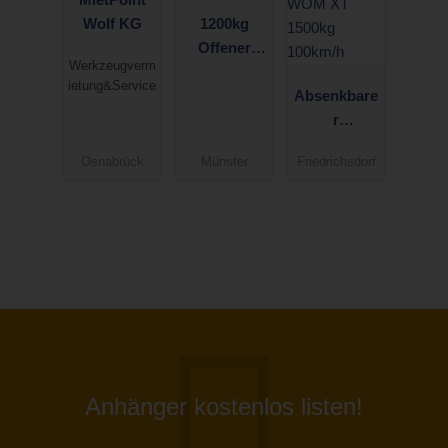
Wolf KG
1200kg
Offener
Werkzeugverm
Kasten AH
ietung&Service
.
12
Absenkbare
r
Motoradanh
Osnabrück
Münster
Friedrichsdorf
änger Stema
WOM XT
1500kg
100km/h
Anhänger kostenlos listen!