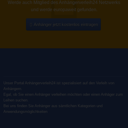
Werde auch Mitglied des Anhängerverleih24 Netzwerks
und werde europaweit gefunden.
Anhänger jetzt kostenlos eintragen
Unser Portal Anhängerverleih24 ist spezialisiert auf den Verleih von
Anhängern.
Egal, ob Sie einen Anhänger verleihen möchten oder einen Anhäger zum
Leihen suchen.
Bei uns finden Sie Anhänger aus sämtlichen Kategorien und
Anwendungsmöglichkeiten