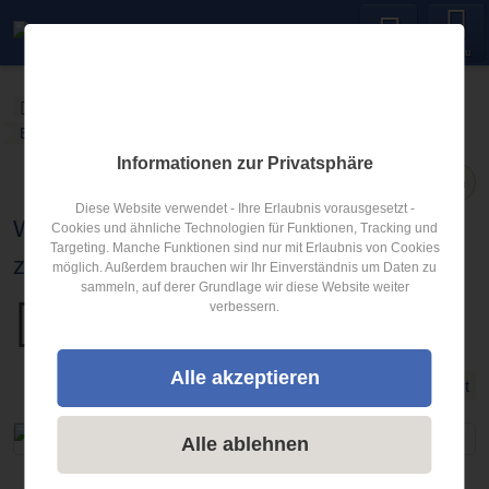
Menu
Anhängerverleih24
Blog
Was ist die Anhängelast
Blogartikel
Informationen zur Privatsphäre
Teilen
Diese Website verwendet - Ihre Erlaubnis vorausgesetzt -
Wie viel darf ich beim PKW Anhänger
Cookies und ähnliche Technologien für Funktionen, Tracking und
Targeting. Manche Funktionen sind nur mit Erlaubnis von Cookies
zuladen | Anhängerverleih24
möglich. Außerdem brauchen wir Ihr Einverständnis um Daten zu
sammeln, auf derer Grundlage wir diese Website weiter
verbessern.
Veröffentlicht am
28.07.2022
Alle akzeptieren
Was ist die Anhängelast
Alle ablehnen