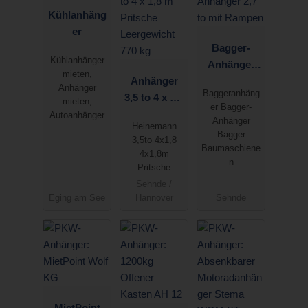
Kühlanhäng
er
Bagger-
Kühlanhänger
Anhänger
mieten,
Anhänger
2,7 to mit
Anhänger
Baggeranhäng
3,5 to 4 x 1,8
Rampen
mieten,
er Bagger-
m Pritsche
Autoanhänger
Anhänger
Heinemann
Leergewicht
Bagger
3,5to 4x1,8
770 kg
Baumaschiene
4x1,8m
n
Pritsche
Sehnde /
Eging am See
Hannover
Sehnde
MietPoint