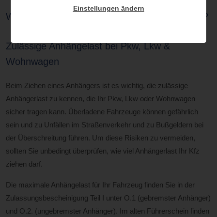
Einstellungen ändern
Wie viel darf ich beim PKW Anhänger zuladen?
Zulässige Anhängelast bei Pkw, Lkw &
Wohnwagen
Beim Ziehen eines Anhängers ist es wichtig, die zulässige
Anhängerlast zu kennen, die Ihr Pkw, Lkw oder Wohnwagen
sicher tragen kann. Überladene Fahrzeuge können gefährlich
sein und zu Unfällen im Straßenverkehr und zu Bußgeldern bei
der Überschreitung führen. Um diese Risiken zu vermeiden,
sollten Sie unbedingt überprüfen, wie viel Anhängerlast Ihr Kfz
ziehen darf.
Die maximale Anhängelast für Ihr Fahrzeug finden Sie in der
Zulassungsbescheinigung Teil I unter O.1 (gebremster Anhänger)
und O.2. (ungebremster Anhänger). Im alten Führerschein finden