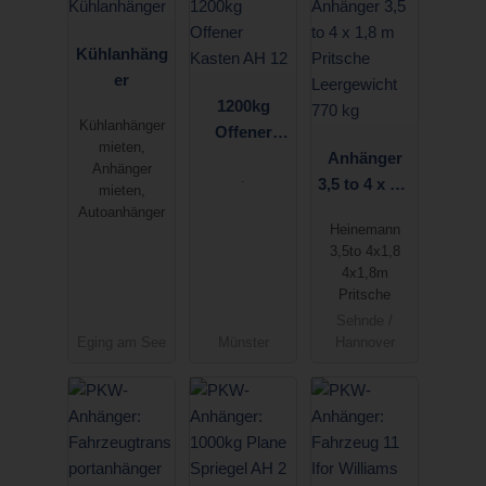
Kühlanhäng
er
1200kg
Kühlanhänger
Offener
mieten,
Kasten AH
Anhänger
Anhänger
.
12
3,5 to 4 x 1,8
mieten,
m Pritsche
Autoanhänger
Heinemann
Leergewicht
3,5to 4x1,8
770 kg
4x1,8m
Pritsche
Sehnde /
Eging am See
Münster
Hannover