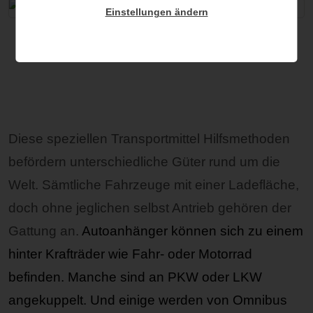
Einstellungen ändern
Diese speziellen Transportmittel Hilfsmethoden
befördern unterschiedliche Güter rund um die
Welt. Sämtliche Fahrzeuge mit einer Ladefläche,
doch ohne jeglichen selbst Antrieb gehören der
Gattung an.
Autoanhänger
können sich zu einem
hinter Krafträder wie Fahr- oder Motorrad
befinden. Manche sind an PKW oder LKW
angekuppelt. Und einige werden von Omnibus