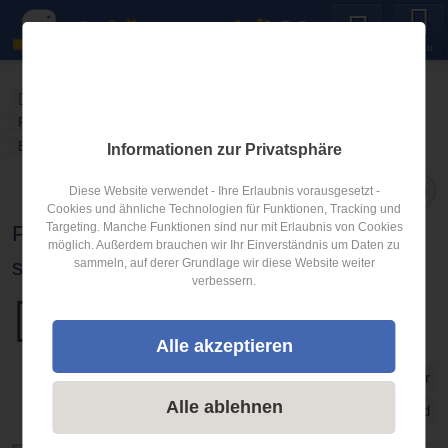
Menu
Anhängerverleih24
Blog
PKW Anhänger mieten welche Zugkraft steckt dahinter
Blogartikel
Informationen zur Privatsphäre
Teilen
Diese Website verwendet - Ihre Erlaubnis vorausgesetzt -
Cookies und ähnliche Technologien für Funktionen, Tracking und
Targeting. Manche Funktionen sind nur mit Erlaubnis von Cookies
PKW Anhänger mieten – wie viel Zugkraft
möglich. Außerdem brauchen wir Ihr Einverständnis um Daten zu
steckt dahinter
sammeln, auf derer Grundlage wir diese Website weiter
verbessern.
Veröffentlicht am
31.03.2020
Alle akzeptieren
PKW Anhänger mieten welche Zugkraft steckt dahinter
Alle ablehnen
Deutschland