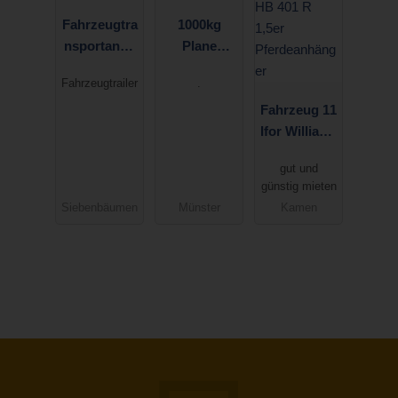
Fahrzeugtra
1000kg
nsportanhä
Plane
nger
Spriegel AH
Fahrzeugtrailer
.
2
Fahrzeug 11
Ifor Williams
HB 401 R
gut und
1,5er
günstig mieten
Pferdeanhä
Siebenbäumen
Münster
Kamen
nger