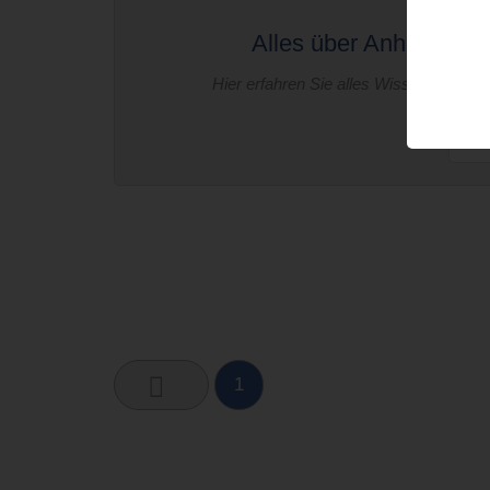
ANHÄ
Alles über Anhänger He
Hier erfahren Sie alles Wissenswerte 
W
1