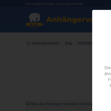
Der richtige Anhänger vom besten Anbieter
Anhängerverleih24
Blog
ANHÄNGER Hersteller
Die
ähn
F
Ar