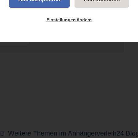
NGER Hersteller
rsteller | Anhängerverleih24
Einstellungen ändern
über Anhänger Hersteller ⭐ Anhängerverleih24 ✔️
eiterlesen...
Weitere Themen im Anhängerverleih24 Blo