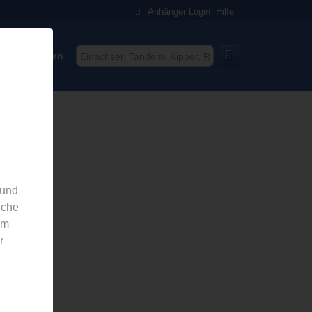
Anhänger Login
Hilfe
rei eintragen
 und
nche
em
r
ller