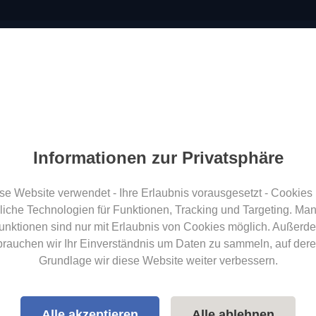
Anhänger finden
Über Uns
Anhänger kostenf
Informationen zur Privatsphäre
Anhängerverleih24 Blog
se Website verwendet - Ihre Erlaubnis vorausgesetzt - Cookies
liche Technologien für Funktionen, Tracking und Targeting. Ma
Neues über Anhänger
unktionen sind nur mit Erlaubnis von Cookies möglich. Außerd
brauchen wir Ihr Einverständnis um Daten zu sammeln, auf dere
tikel zum Thema
ANHÄNGER Herste
Grundlage wir diese Website weiter verbessern.
Alle akzeptieren
Alle ablehnen