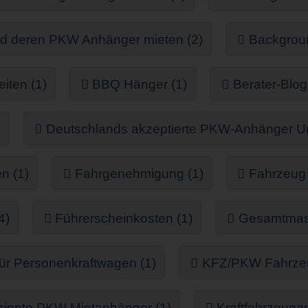
d deren PKW Anhänger mieten (2)
Backgroun
iten (1)
BBQ Hänger (1)
Berater-Blog
)
Deutschlands akzeptierte PKW-Anhänger Um
n (1)
Fahrgenehmigung (1)
Fahrzeug 
4)
Führerscheinkosten (1)
Gesamtmass
ür Personenkraftwagen (1)
KFZ/PKW Fahrzeug
iziente PKW Mietanhänger (1)
Kraftfahrzeuga