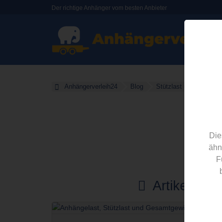
Der richtige Anhänger vom besten Anbieter
Anhängerverleih24
Blog
Stützlast und Gesamt
Die
ähn
F
Artikel zu