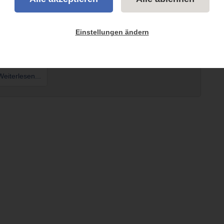
Anhängelast
 und Gesamtgewicht berechnen
Einstellungen ändern
nen ✪ Formel zur Berechnung ✓ Wie viel darf ich zuladen ►
 Artikel lesen!
eiterlesen...