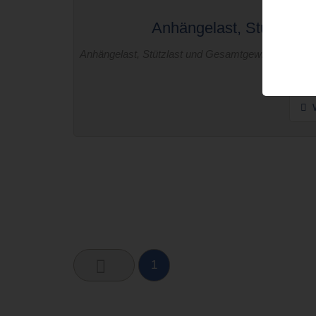
Anhängelast, Stützlast
Anhängelast, Stützlast und Gesamtgewicht berech
Jetzt
W
1