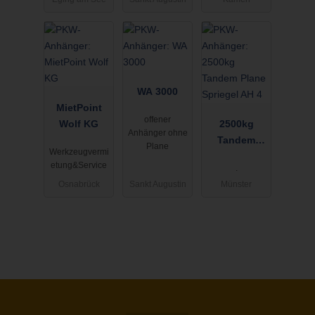
ger
WA 3000
MietPoint
offener
Wolf KG
2500kg
Anhänger ohne
Tandem
Plane
Werkzeugvermi
Plane
etung&Service
.
Spriegel AH
Osnabrück
Sankt Augustin
Münster
4