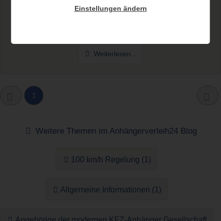
Verleihanhänger
Einstellungen ändern
Adäquater Umgang mit Mietanhänger / Verleihanhänger
Frischen wir unsere Erinnerung ein wenig auf und...
Weiterlesen...
1
Weitere Themen im Anhängerverleih24 Blog
100 km/h Regelung (1)
Allgemeine Informationen (1)
Angehörige der modernen KFZ-Anhänger Gesellschaft