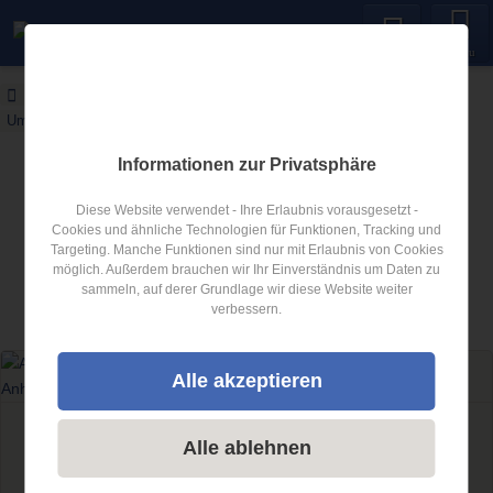
Menu
Anhängerverleih24
Blog
Umgang mit Mietanhänger / Verleihanhänger
Informationen zur Privatsphäre
Anhängerverleih24 Blog
Diese Website verwendet - Ihre Erlaubnis vorausgesetzt -
Neues über Anhänger
Cookies und ähnliche Technologien für Funktionen, Tracking und
Targeting. Manche Funktionen sind nur mit Erlaubnis von Cookies
möglich. Außerdem brauchen wir Ihr Einverständnis um Daten zu
Artikel zum Thema
Umgang mit
sammeln, auf derer Grundlage wir diese Website weiter
verbessern.
Mietanhänger / Verleihanhänger
Alle akzeptieren
Umgang mit Mietanhänger / Verleihanhänger
Alle ablehnen
Adäquater Umgang mit Mietanhänger /