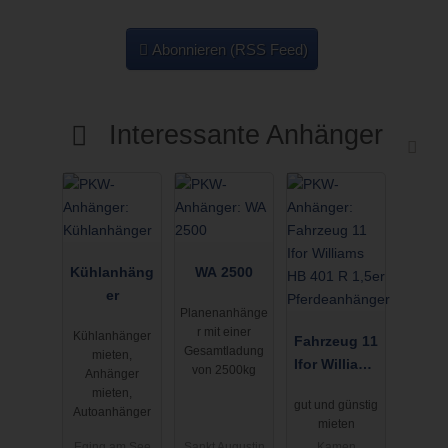
Abonnieren (RSS Feed)
Interessante Anhänger
Kühlanhäng
WA 2500
er
Planenanhänge
r mit einer
Kühlanhänger
Fahrzeug 11
Gesamtladung
mieten,
Ifor Williams
von 2500kg
Anhänger
HB 401 R
mieten,
gut und günstig
1,5er
Autoanhänger
mieten
Pferdeanhän
Eging am See
Sankt Augustin
Kamen