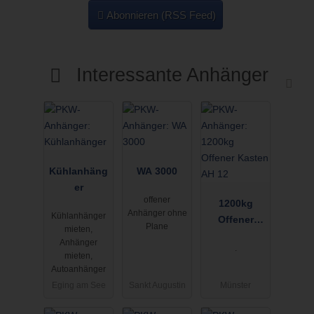
Abonnieren (RSS Feed)
Interessante Anhänger
Kühlanhäng
WA 3000
er
offener
1200kg
Anhänger ohne
Kühlanhänger
Offener
Plane
mieten,
Kasten AH
Anhänger
.
12
mieten,
Autoanhänger
Eging am See
Sankt Augustin
Münster