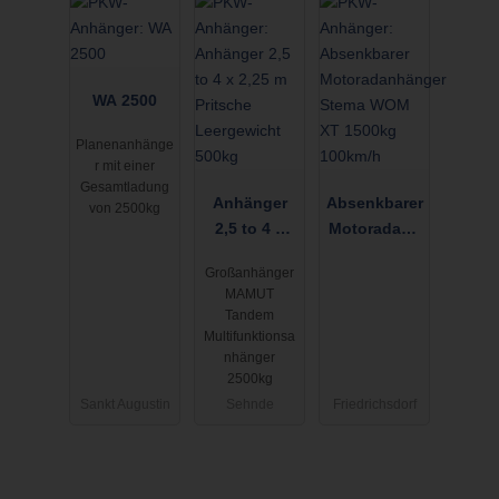
WA 2500
Planenanhänge
r mit einer
Gesamtladung
Anhänger
Absenkbarer
von 2500kg
2,5 to 4 x
Motoradanh
2,25 m
änger Stema
Großanhänger
Pritsche
WOM XT
MAMUT
Leergewicht
1500kg
Tandem
500kg
100km/h
Multifunktionsa
nhänger
2500kg
Sankt Augustin
Sehnde
Friedrichsdorf