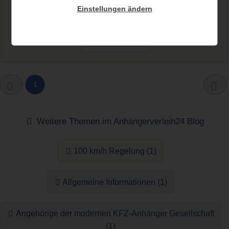
Anhänger gibt es ✓ Welche Pkw-Anhänger gibt es ✓
Einstellungen ändern
Führerscheinrecht ► Artikel lesen!
Weiterlesen...
1
Weitere Themen im Anhängerverleih24 Blog
100 km/h Regelung (1)
Allgemeine Informationen (1)
Angehörige der modernen KFZ-Anhänger Gesellschaft
(1)