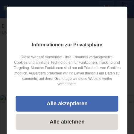
Menu
Anhängerverleih24
Blog
Unterschied Pkw Anhänger Lkw Anhänger
Informationen zur Privatsphäre
Anhängerverleih24 Blog
Diese Website verwendet - Ihre Erlaubnis vorausgesetzt -
Neues über Anhänger
Cookies und ähnliche Technologien für Funktionen, Tracking und
Targeting. Manche Funktionen sind nur mit Erlaubnis von Cookies
möglich. Außerdem brauchen wir Ihr Einverständnis um Daten zu
Artikel zum Thema
Unterschied Pkw
sammeln, auf derer Grundlage wir diese Website weiter
verbessern.
Anhänger Lkw Anhänger
Alle akzeptieren
Unterschied Pkw Anhänger Lkw Anhänger
Unterschied Pkw Anhänger Lkw Anhänger
Alle ablehnen
Unterschiede Pkw-Anhänger & Lkw-Anhänger ✪ Welche Lkw-