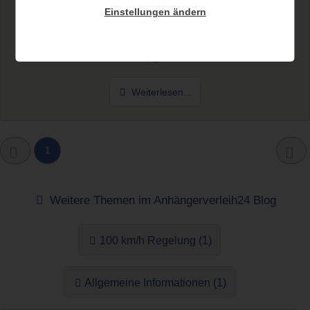
Personenkraftwagen
Einstellungen ändern
Prämienhöhen & Kennzeichen bei Anhänger für
Personenkraftwagen Wer sich KFZ Versicherungen und
Hänger...
Weiterlesen...
1
Weitere Themen im Anhängerverleih24 Blog
100 km/h Regelung (1)
Allgemeine Informationen (1)