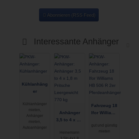
Abonnieren (RSS Feed)
Interessante Anhänger
Kühlanhäng
er
Kühlanhänger
Fahrzeug 18
mieten,
Anhänger
Ifor Williams
Anhänger
3,5 to 4 x 1,8
HB 506 R 2er
mieten,
gut und günstig
m Pritsche
Pferdeanhän
Autoanhänger
mieten
Heinemann
Leergewicht
ger
3,5to 4x1,8