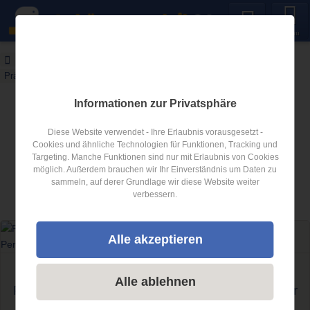
Menu
Anhängerverleih24
Blog
Prämienhöhen bei Anhänger für Personenkraftwagen
Informationen zur Privatsphäre
Anhängerverleih24 Blog
Diese Website verwendet - Ihre Erlaubnis vorausgesetzt -
Neues über Anhänger
Cookies und ähnliche Technologien für Funktionen, Tracking und
Targeting. Manche Funktionen sind nur mit Erlaubnis von Cookies
möglich. Außerdem brauchen wir Ihr Einverständnis um Daten zu
Artikel zum Thema
Prämienhöhen bei
sammeln, auf derer Grundlage wir diese Website weiter
verbessern.
Anhänger für Personenkraftwagen
Alle akzeptieren
Kennzeichen bei Anhänger für Personenkraftwagen
Alle ablehnen
Prämienhöhen & Kennzeichen bei Anhänger für