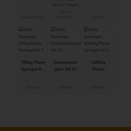
770 kg
4x1,8m Pritsche
Sehnde /
Eging am See
Hannover
Kamen
750kg Plane
Dreiseitenki
1000kg
Spriegel AH
pper AH 22
Plane
1
Spriegel AH
.
.
.
2
Münster
Münster
Münster